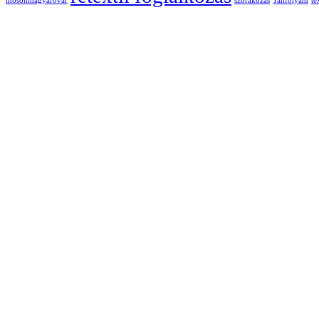
mosonmagyaróvár
szórakozás
Tanfolyam
te