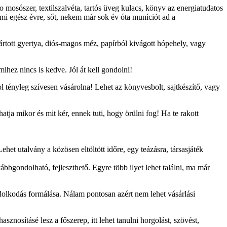
o mosószer, textilszalvéta, tartós üveg kulacs, könyv az energiatudatos
mi egész évre, sőt, nekem már sok év óta muníciót ad a
ártott gyertya, diós-magos méz, papírból kivágott hópehely, vagy
mihez nincs is kedve. Jól át kell gondolni!
 tényleg szívesen vásárolna! Lehet az könyvesbolt, sajtkészítő, vagy
thatja mikor és mit kér, ennek tuti, hogy örülni fog! Ha te rakott
ehet utalvány a közösen eltöltött időre, egy teázásra, társasjáték
bbgondolható, fejleszthető. Egyre több ilyet lehet találni, ma már
dolkodás formálása. Nálam pontosan azért nem lehet vásárlási
osításé lesz a főszerep, itt lehet tanulni horgolást, szövést,