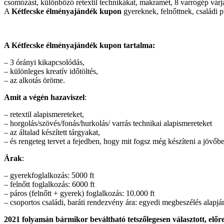
csomózást, különböző retextil technikákat, makramét, 8 varrógép várj
A
Kétfecske élményajándék kupon
gyereknek, felnőttnek, családi 
A Kétfecske élményajándék kupon tartalma:
– 3 órányi kikapcsolódás,
– különleges kreatív időtöltés,
– az alkotás öröme.
Amit a végén hazaviszel
:
– retextil alapismereteket,
– horgolás/szövés/fonás/hurkolás/ varrás technikai alapismereteket
– az általad készített tárgyakat,
– és rengeteg tervet a fejedben, hogy mit fogsz még készíteni a jövőb
Árak
:
– gyerekfoglalkozás: 5000 ft
– felnőtt foglalkozás: 6000 ft
– páros (felnőtt + gyerek) foglalkozás: 10.000 ft
– csoportos családi, baráti rendezvény ára: egyedi megbeszélés alapjá
2021 folyamán bármikor beváltható tetsz
ő
legesen választott, elő