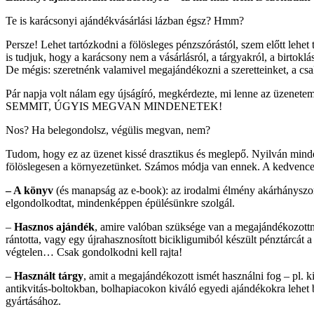
Te is karácsonyi ajándékvásárlási lázban égsz? Hmm?
Persze! Lehet tartózkodni a fölösleges pénzszórástól, szem előtt lehet
is tudjuk, hogy a karácsony nem a vásárlásról, a tárgyakról, a birtokl
De mégis: szeretnénk valamivel megajándékozni a szeretteinket, a csa
Pár napja volt nálam egy újságíró, megkérdezte, mi lenne az üzene
SEMMIT, ÚGYIS MEGVAN MINDENETEK!
Nos? Ha belegondolsz, végülis megvan, nem?
Tudom, hogy ez az üzenet kissé drasztikus és meglepő. Nyilván mindenk
fölöslegesen a környezetünket. Számos módja van ennek. A kedvenc
– A könyv
(és manapság az e-book): az irodalmi élmény akárhányszor 
elgondolkodtat, mindenképpen épülésünkre szolgál.
–
Hasznos ajándék
, amire valóban szüksége van a megajándékozottna
rántotta, vagy egy újrahasznosított bicikligumiból készült pénztárcát 
végtelen… Csak gondolkodni kell rajta!
–
Használt tárgy
, amit a megajándékozott ismét használni fog – pl. 
antikvitás-boltokban, bolhapiacokon kiváló egyedi ajándékokra lehet 
gyártásához.