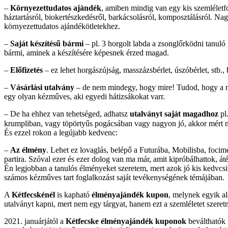
–
Környezettudatos ajándék
, amiben mindig van egy kis szemléletfo
háztartásról, biokertészkedésről, barkácsolásról, komposztálásról. 
környezettudatos ajándékötletekhez.
–
Saját készítésű bármi
– pl. 3 horgolt labda a zsonglőrködni tanuló
bármi, aminek a készítésére képesnek érzed magad.
–
Előfizetés
– ez lehet horgászújság, masszázsbérlet, úszóbérlet, stb., 
–
Vásárlási utalvány
– de nem mindegy, hogy mire! Tudod, hogy a meg
egy olyan kézműves, aki egyedi hátizsákokat varr.
– De ha ehhez van tehetséged, adhatsz
utalványt saját magadhoz
pl.
krumpliban, vagy töpörtyűs pogácsában vagy nagyon jó, akkor mért 
És ezzel rokon a legújabb kedvenc:
–
Az élmény
. Lehet ez lovaglás, belépő a Futurába, Mobilisba, focimec
partira. Szóval ezer és ezer dolog van ma már, amit kipróbálhattok, át
Én legjobban a tanulós élményeket szeretem, mert azok jó kis kedvcsin
számos kézműves tart foglalkozást saját tevékenységének témájában.
A
Kétfecskénél
is kapható
élményajándék kupon
, melynek egyik a
utalványt kapni, mert nem egy tárgyat, hanem ezt a szemléletet szere
2021. januárjától a
Kétfecske élményajándék kuponok
beválthatók 