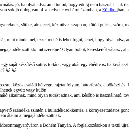
rmálás: jó, ha olyat adsz, amit tudod, hogy eddig nem használt – pl. ök
Nagyon sok jó dolog van pl. a kedvenc webáruházamban, a
Zöldbolt
ban, a
 gyereknek, sütike, almaecet, kézműves szappan, kötött pulcsi, szörp, m
bár, mint mindennel, ezzel mellé is lehet fogni, lehet, hogy olyat adsz, a
ajándékozott kb. mit szeretne? Olyan boltot, kereskedőt válassz, ahol
 egy saját készítésű sütire, tortára, vagy akár egy ebédre is: ha kiválasz
ne? 😀 😀
csre; közös családi hétvége, rajztanfolyam, bútorfestés, cipőkészítés. L
élhettek együtt vagy külön.
áló alkalmak, mind olyan tudást adnak, ami később is használható, tová
lapvető szándéka szintén a hulladékcsökkentés, a környezettudatos gon
tném átadni a megajándékozottnak.
Mosonmagyaróváron a Bohém Tanyán. A foglalkozásokon a textil újrahaszn