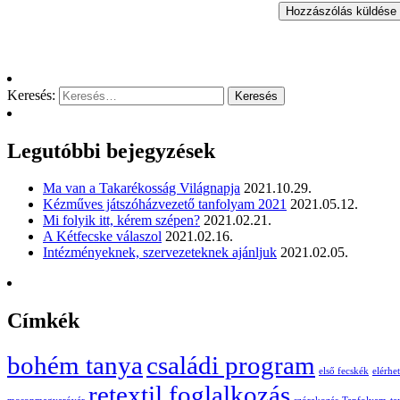
Keresés:
Legutóbbi bejegyzések
Ma van a Takarékosság Világnapja
2021.10.29.
Kézműves játszóházvezető tanfolyam 2021
2021.05.12.
Mi folyik itt, kérem szépen?
2021.02.21.
A Kétfecske válaszol
2021.02.16.
Intézményeknek, szervezeteknek ajánljuk
2021.02.05.
Címkék
bohém tanya
családi program
első fecskék
elérhe
retextil foglalkozás