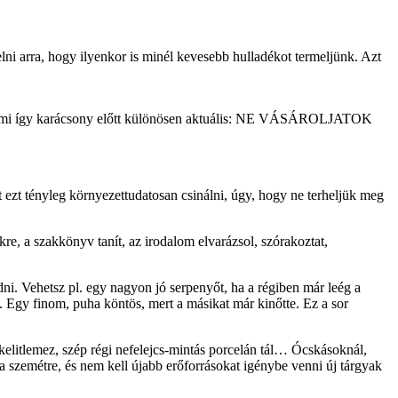
elni arra, hogy ilyenkor is minél kevesebb hulladékot termeljünk. Azt
om, ami így karácsony előtt különösen aktuális: NE VÁSÁROLJATOK
 ezt tényleg környezettudatosan csinálni, úgy, hogy ne terheljük meg
, a szakkönyv tanít, az irodalom elvarázsol, szórakoztat,
i. Vehetsz pl. egy nagyon jó serpenyőt, ha a régiben már leég a
ó. Egy finom, puha köntös, mert a másikat már kinőtte. Ez a sor
kelitlemez, szép régi nefelejcs-mintás porcelán tál… Ócskásoknál,
 szemétre, és nem kell újabb erőforrásokat igénybe venni új tárgyak