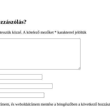
zzászólás?
tesszük közzé.
A kötelező mezőket
*
karakterrel jelöltük
címem, és weboldalcímem mentése a böngészőben a következő hozzás