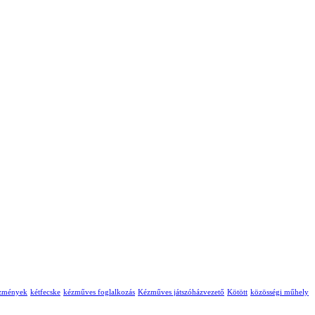
ézmények
kétfecske
kézműves foglalkozás
Kézműves játszóházvezető
Kötött
közösségi műhely