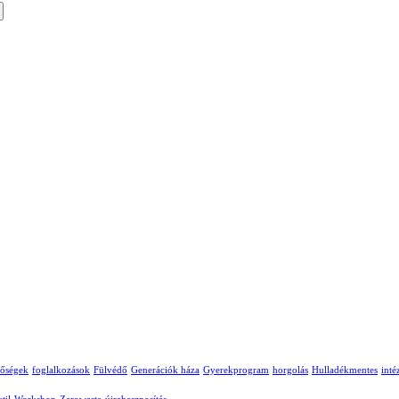
tőségek
foglalkozások
Fülvédő
Generációk háza
Gyerekprogram
horgolás
Hulladékmentes
int