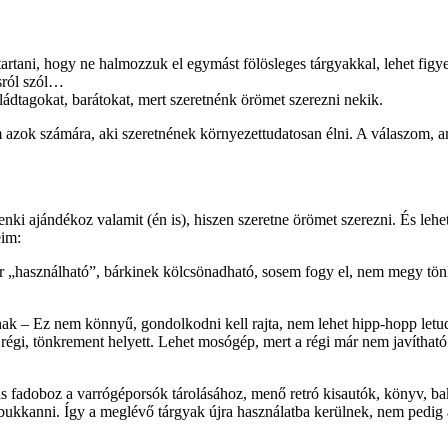
 tartani, hogy ne halmozzuk el egymást fölösleges tárgyakkal, lehet figy
ásról szól…
ládtagokat, barátokat, mert szeretnénk örömet szerezni nekik.
tem azok számára, aki szeretnének környezettudatosan élni. A válasz
i ajándékoz valamit (én is), hiszen szeretne örömet szerezni. És lehet
eim:
„használható”, bárkinek kölcsönadható, sosem fogy el, nem megy tönkre
k – Ez nem könnyű, gondolkodni kell rajta, nem lehet hipp-hopp letudn
a régi, tönkrement helyett. Lehet mosógép, mert a régi már nem javíthat
kis fadoboz a varrógéporsók tárolásához, menő retró kisautók, könyv, ba
bukkanni. Így a meglévő tárgyak újra használatba kerülnek, nem pedig a