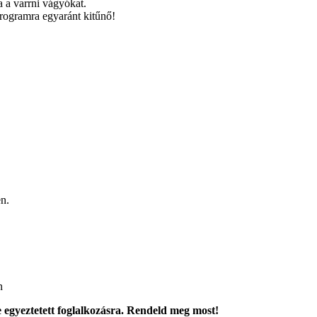
a a varrni vágyókat.
programra egyaránt kitűnő!
en.
n
re egyeztetett foglalkozásra. Rendeld meg most!