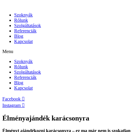
Szoknyák
Rólunk
Szolgáltatások
Referenciák
Blog
Kapcsolat
Menu
Szoknyák
Rólunk
Szolgáltatások
Referenciák
Blog
Kapcsolat
Facebook
Instagram
Élményajándék karácsonyra
Élményt ajándékozni karácsonyra – ez ma már nem is szokatlan