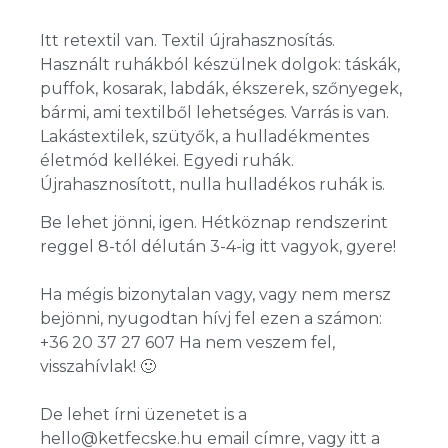
Itt retextil van. Textil újrahasznosítás.
Használt ruhákból készülnek dolgok: táskák,
puffok, kosarak, labdák, ékszerek, szőnyegek,
bármi, ami textilből lehetséges. Varrás is van.
Lakástextilek, szütyők, a hulladékmentes
életmód kellékei. Egyedi ruhák.
Újrahasznosított, nulla hulladékos ruhák is.
Be lehet jönni, igen. Hétköznap rendszerint
reggel 8-tól délután 3-4-ig itt vagyok, gyere!
Ha mégis bizonytalan vagy, vagy nem mersz
bejönni, nyugodtan hívj fel ezen a számon:
+36 20 37 27 607 Ha nem veszem fel,
visszahívlak! 🙂
De lehet írni üzenetet is a
hello@ketfecske.hu email címre, vagy itt a