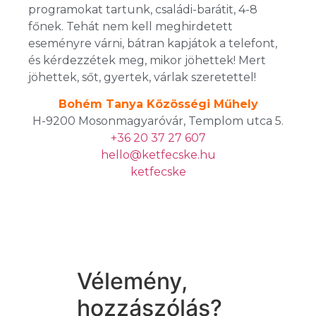
programokat tartunk, családi-barátit, 4-8
főnek. Tehát nem kell meghirdetett
eseményre várni, bátran kapjátok a telefont,
és kérdezzétek meg, mikor jöhettek! Mert
jöhettek, sőt, gyertek, várlak szeretettel!
Bohém Tanya Közösségi Műhely
H-9200 Mosonmagyaróvár, Templom utca 5.
+36 20 37 27 607
hello@ketfecske.hu
ketfecske
Vélemény,
hozzászólás?