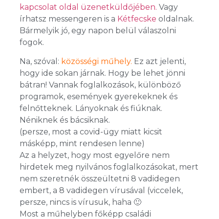
kapcsolat oldal üzenetküldőjében.
Vagy
írhatsz messengeren is a
Kétfecsk
e
oldalnak.
Bármelyik jó, egy napon belül válaszolni
fogok.
Na, szóval:
közösségi műhely.
Ez azt jelenti,
hogy ide sokan járnak. Hogy be lehet jönni
bátran! Vannak foglalkozások, különböző
programok, események gyerekeknek és
felnőtteknek. Lányoknak és fiúknak.
Néniknek és bácsiknak.
(persze, most a covid-ügy miatt kicsit
másképp, mint rendesen lenne)
Az a helyzet, hogy most egyelőre nem
hirdetek meg nyilvános foglalkozásokat, mert
nem szeretnék összeültetni 8 vadidegen
embert, a 8 vadidegen vírusával (viccelek,
persze, nincs is vírusuk, haha 🙂
Most a műhelyben főképp családi