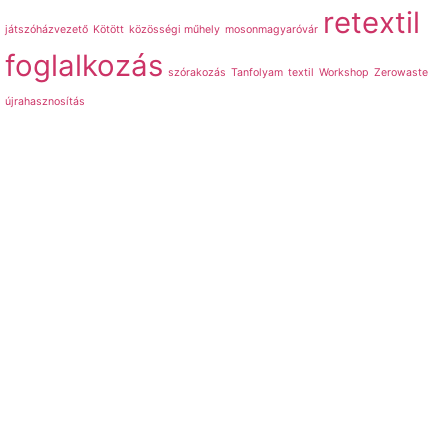
retextil
játszóházvezető
Kötött
közösségi műhely
mosonmagyaróvár
foglalkozás
szórakozás
Tanfolyam
textil
Workshop
Zerowaste
újrahasznosítás