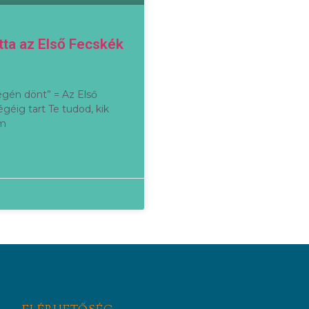
ta az Első Fecskék
égén dönt” = Az Első
éig tart Te tudod, kik
em