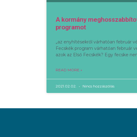
A kormány meghosszabbítot
programot
„az enyhítésekről várhatóan február v
Fecskék program várhatóan február vég
azok az Első Fecskék? Egy fecske n
READ MORE »
2021.02.02.
Nincs hozzászólás