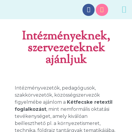
Intézményeknek,
szervezeteknek
ajánljuk
Intézményvezetők, pedagógusok,
szakkörvezetők, közösségszervezők
figyelmébe ajánlom a
Kétfecske retextil
foglalkozást
, mint nemformális oktatási
tevékenységet, amely kiválóan
beilleszthető pl. a környezetismeret,
technika, földrajz tantárgyak tematikájába,