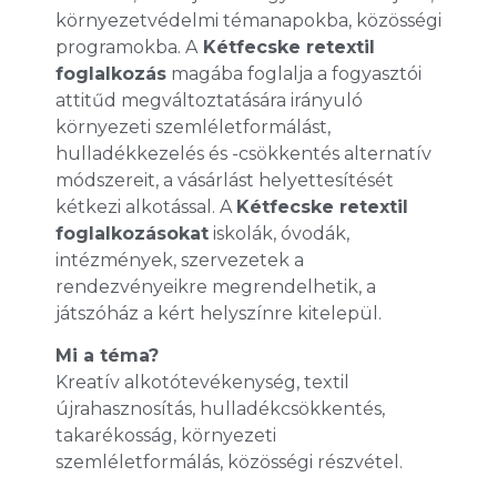
környezetvédelmi témanapokba, közösségi
programokba. A
Kétfecske retextil
foglalkozás
magába foglalja a fogyasztói
attitűd megváltoztatására irányuló
környezeti szemléletformálást,
hulladékkezelés és -csökkentés alternatív
módszereit, a vásárlást helyettesítését
kétkezi alkotással. A
Kétfecske retextil
foglalkozásokat
iskolák, óvodák,
intézmények, szervezetek a
rendezvényeikre megrendelhetik, a
játszóház a kért helyszínre kitelepül.
Mi a téma?
Kreatív alkotótevékenység, textil
újrahasznosítás, hulladékcsökkentés,
takarékosság, környezeti
szemléletformálás, közösségi részvétel.