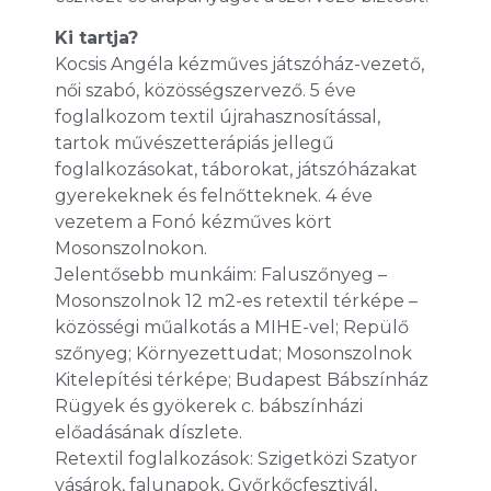
Ki tartja?
Kocsis Angéla kézműves játszóház-vezető,
női szabó, közösségszervező. 5 éve
foglalkozom textil újrahasznosítással,
tartok művészetterápiás jellegű
foglalkozásokat, táborokat, játszóházakat
gyerekeknek és felnőtteknek. 4 éve
vezetem a Fonó kézműves kört
Mosonszolnokon.
Jelentősebb munkáim: Faluszőnyeg –
Mosonszolnok 12 m2-es retextil térképe –
közösségi műalkotás a MIHE-vel; Repülő
szőnyeg; Környezettudat; Mosonszolnok
Kitelepítési térképe; Budapest Bábszínház
Rügyek és gyökerek c. bábszínházi
előadásának díszlete.
Retextil foglalkozások: Szigetközi Szatyor
vásárok, falunapok, Győrkőcfesztivál,