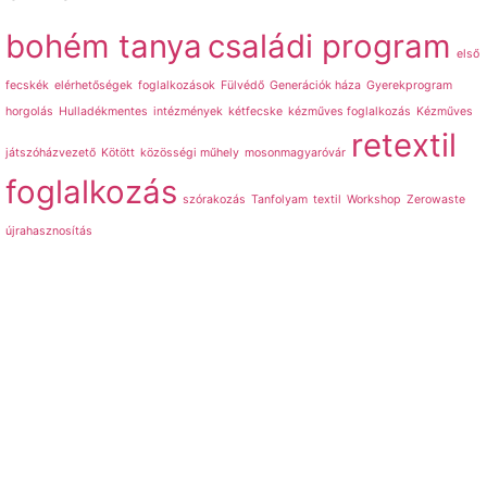
bohém tanya
családi program
első
fecskék
elérhetőségek
foglalkozások
Fülvédő
Generációk háza
Gyerekprogram
horgolás
Hulladékmentes
intézmények
kétfecske
kézműves foglalkozás
Kézműves
retextil
játszóházvezető
Kötött
közösségi műhely
mosonmagyaróvár
foglalkozás
szórakozás
Tanfolyam
textil
Workshop
Zerowaste
újrahasznosítás