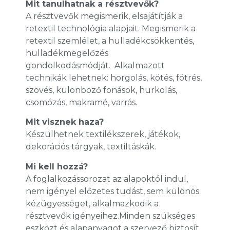
Mit tanulhatnak a résztvevők?
A résztvevők megismerik, elsajátítják a
retextil technológia alapjait. Megismerik a
retextil szemlélet, a hulladékcsökkentés,
hulladékmegelőzés
gondolkodásmódját. Alkalmazott
technikák lehetnek: horgolás, kötés, fötrés,
szövés, különböző fonások, hurkolás,
csomózás, makramé, varrás.
Mit visznek haza?
Készülhetnek textilékszerek, játékok,
dekorációs tárgyak, textiltáskák.
Mi kell hozzá?
A foglalkozássorozat az alapoktól indul,
nem igényel előzetes tudást, sem különös
kézügyességet, alkalmazkodik a
résztvevők igényeihez.Minden szükséges
eszközt és alapanyagot a szervező biztosít.