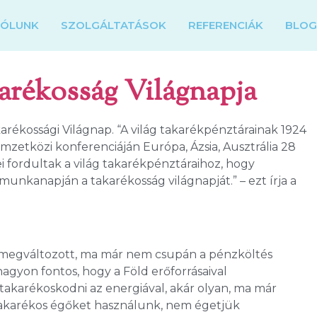
RÓLUNK
SZOLGÁLTATÁSOK
REFERENCIÁK
BLO
arékosság Világnapja
ékossági Világnap. “A világ takarékpénztárainak 1924
etközi konferenciáján Európa, Ázsia, Ausztrália 28
 fordultak a világ takarékpénztáraihoz, hogy
unkanapján a takarékosság világnapját.” – ezt írja a
 megváltozott, ma már nem csupán a pénzköltés
agyon fontos, hogy a Föld erőforrásaival
 takarékoskodni az energiával, akár olyan, ma már
akarékos égőket használunk, nem égetjük