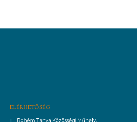
ELÉRHETŐSÉG
Bohém Tanya Közösségi Műhely,
H-9200 Mosonmagyaróvár, Templom utca 5.
+36 20 37 27 607