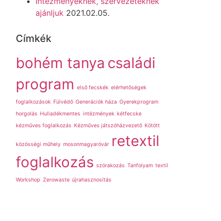
Intézményeknek, szervezeteknek
ajánljuk
2021.02.05.
Címkék
bohém tanya
családi
program
első fecskék
elérhetőségek
foglalkozások
Fülvédő
Generációk háza
Gyerekprogram
horgolás
Hulladékmentes
intézmények
kétfecske
kézműves foglalkozás
Kézműves játszóházvezető
Kötött
retextil
közösségi műhely
mosonmagyaróvár
foglalkozás
szórakozás
Tanfolyam
textil
Workshop
Zerowaste
újrahasznosítás