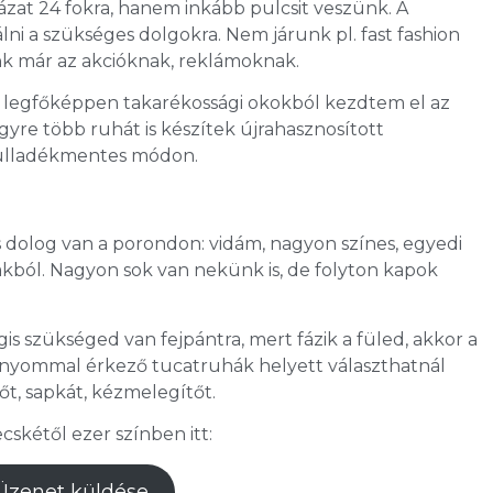
házat 24 fokra, hanem inkább pulcsit veszünk. A
álni a szükséges dolgokra. Nem járunk pl. fast fashion
unk már az akcióknak, reklámoknak.
 legfőképpen takarékossági okokból kezdtem el az
egyre több ruhát is készítek újrahasznosított
 hulladékmentes módon.
 dolog van a porondon: vidám, nagyon színes, egyedi
akból. Nagyon sok van nekünk is, de folyton kapok
s szükséged van fejpántra, mert fázik a füled, akkor a
ábnyommal érkező tucatruhák helyett választhatnál
őt, sapkát, kézmelegítőt.
skétől ezer színben itt:
Üzenet küldése