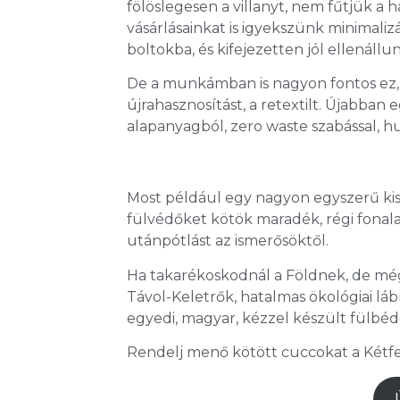
fölöslegesen a villanyt, nem fűtjük a 
vásárlásainkat is igyekszünk minimaliz
boltokba, és kifejezetten jól ellenáll
De a munkámban is nagyon fontos ez,
újrahasznosítást, a retextilt. Újabban 
alapanyagból, zero waste szabással,
Most például egy nagyon egyszerű kis
fülvédőket kötök maradék, régi fonal
utánpótlást az ismerősöktől.
Ha takarékoskodnál a Földnek, de mégi
Távol-Keletrők, hatalmas ökológiai l
egyedi, magyar, kézzel készült fülbéd
Rendelj menő kötött cuccokat a Kétfec