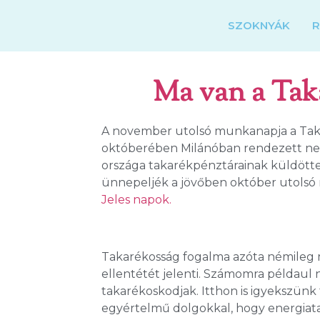
SZOKNYÁK
Ma van a Tak
A november utolsó munkanapja a Takar
októberében Milánóban rendezett nemz
országa takarékpénztárainak küldöttei
ünnepeljék a jövőben október utolsó m
Jeles napok.
Takarékosság fogalma azóta némileg
ellentétét jelenti. Számomra példaul n
takarékoskodjak. Itthon is igyekszünk
egyértelmű dolgokkal, hogy energiat