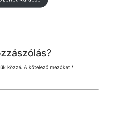
ozzászólás?
zük közzé.
A kötelező mezőket
*