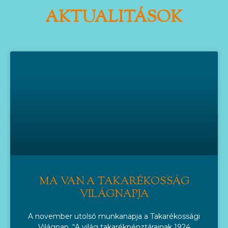
AKTUALITÁSOK
MA VAN A TAKARÉKOSSÁG
VILÁGNAPJA
A november utolsó munkanapja a Takarékossági
Világnap. “A világ takarékpénztárainak 1924