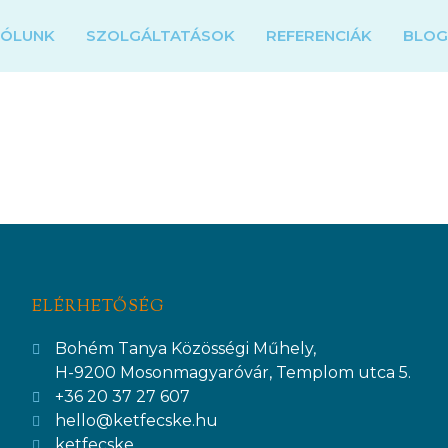
RÓLUNK
SZOLGÁLTATÁSOK
REFERENCIÁK
BLO
ELÉRHETŐSÉG
Bohém Tanya Közösségi Műhely,
H-9200 Mosonmagyaróvár, Templom utca 5.
+36 20 37 27 607
hello@ketfecske.hu
ketfecske