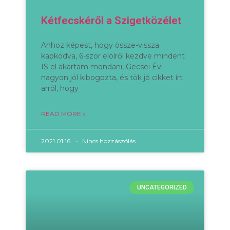
Kétfecskéről a Szigetközélet
Ahhoz képest, hogy össze-vissza
kapkodva, 6-szor elölről kezdve mindent
IS el akartam mondani, Gecsei Évi
nagyon jól kibogozta, és tök jó cikket írt
arról, hogy
READ MORE »
2021.01.16.
Nincs hozzászólás
UNCATEGORIZED