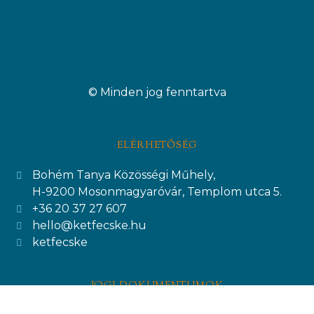
© Minden jog fenntartva
ELÉRHETŐSÉG
Bohém Tanya Közösségi Műhely,
H-9200 Mosonmagyaróvár, Templom utca 5.
+36 20 37 27 607
hello@ketfecske.hu
ketfecske
JOGI DOKUMENTUMOK