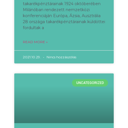
takarékpénztárainak 1924 októberében
Milánóban rendezett nemzetközi
konferenciáján Európa, Ázsia, Ausztrália
28 országa takarékpénztárainak küldöttei
fordultak a
READ MORE »
2021.10.29.
Nincs hozzászólás
UNCATEGORIZED